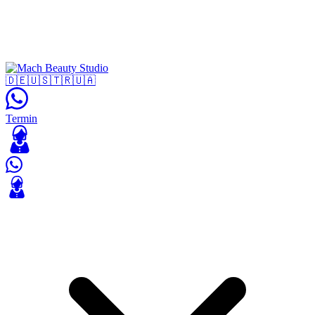
🇩🇪
🇺🇸
🇹🇷
🇺🇦
Termin