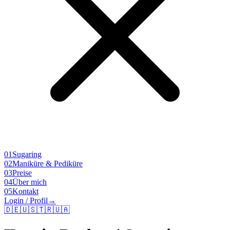
01
Sugaring
02
Maniküre & Pediküre
03
Preise
04
Über mich
05
Kontakt
Login / Profil
→
🇩🇪
🇺🇸
🇹🇷
🇺🇦