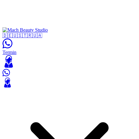
🇩🇪
🇺🇸
🇹🇷
🇺🇦
Termin