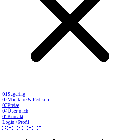
01
Sugaring
02
Maniküre & Pediküre
03
Preise
04
Über mich
05
Kontakt
Login / Profil
→
🇩🇪
🇺🇸
🇹🇷
🇺🇦