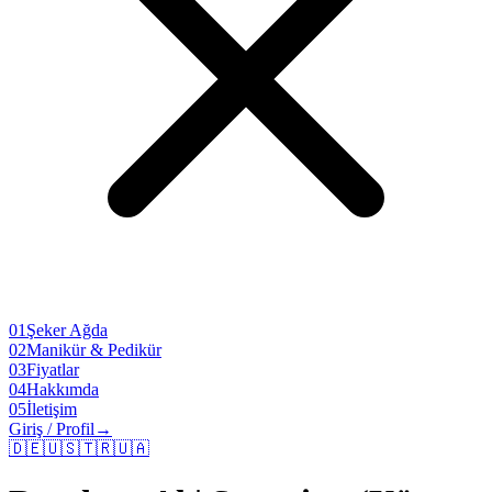
01
Şeker Ağda
02
Manikür & Pedikür
03
Fiyatlar
04
Hakkımda
05
İletişim
Giriş / Profil
→
🇩🇪
🇺🇸
🇹🇷
🇺🇦