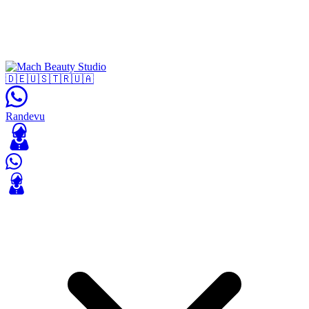
🇩🇪
🇺🇸
🇹🇷
🇺🇦
Randevu